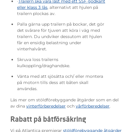
·
Trailern ska vara låst med ett SSF godkänt
eller klass 3 lås
, alternativt att hjulen på
trailern plockas av.
Palla gärna upp trailern på bockar, det gör
det svårare för tjuven att köra i väg med
trailern. Du undviker dessutom att hjulen
får en ensidig belastning under
vinterhalvåret.
Skruva loss trailerns
kulkoppling/draghandske.
Vänta med att sjösätta och/ eller montera
på motorn tills dess att båten skall
användas.
Läs mer om stöldförebyggande åtgärder som en del
av dina
vinterförberedelser
och
vårförberedelser
.
Rabatt på båtförsäkring
Vi på Atlantica premierar
stöldförebyggande åtgärder