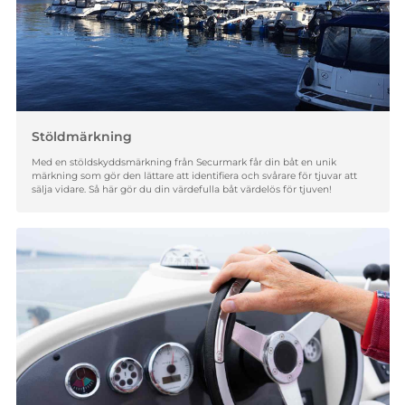
Stöldmärkning
Med en stöldskyddsmärkning från Securmark får din båt en unik
märkning som gör den lättare att identifiera och svårare för tjuvar att
sälja vidare. Så här gör du din värdefulla båt värdelös för tjuven!