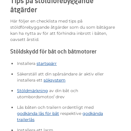
Tips på stöldförebyggande
åtgärder
Här följer en checklista med tips på
stöldförebyggande åtgärder som du som båtägare
kan ha nytta av för att förhindra inbrott i båten,
oavsett årstid.
Stöldskydd för båt och båtmotorer
Installera
startspärr
Säkerställ att din spårsändare är aktiv eller
installera ett
söksystem
Stöldmärkning
av din båt och
utombordsmotor/ drev
Lås båten och trailern ordentligt med
godkända lås för båt
respektive
godkända
trailerlås
Installera ett larm