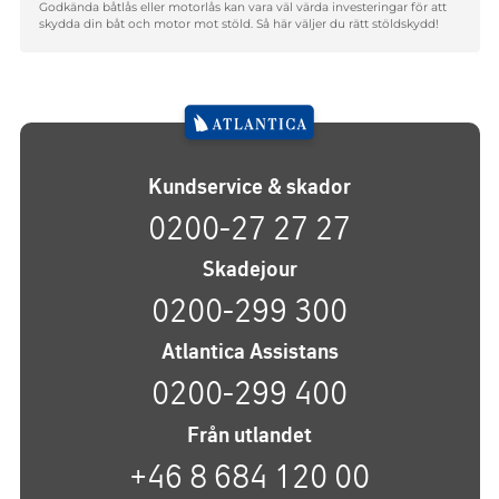
Godkända båtlås eller motorlås kan vara väl värda investeringar för att
skydda din båt och motor mot stöld. Så här väljer du rätt stöldskydd!
Kundservice & skador
0200-27 27 27
Skadejour
0200-299 300
Atlantica Assistans
0200-299 400
Från utlandet
+46 8 684 120 00