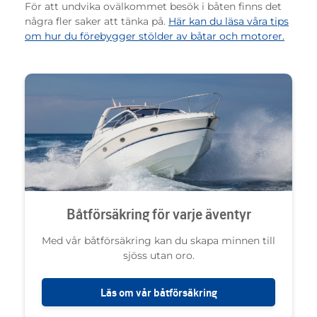
För att undvika ovälkommet besök i båten finns det
några fler saker att tänka på.
Här kan du läsa våra tips
om hur du förebygger stölder av båtar och motorer.
Båtförsäkring för varje äventyr
Med vår båtförsäkring kan du skapa minnen till
sjöss utan oro.
Läs om vår båtförsäkring