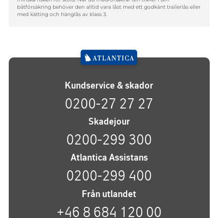
båtförsäkring behöver den alltid vara låst med ett godkänt trailerlås eller
med kätting och hänglås av klass 3.
Kundservice & skador
0200-27 27 27
Skadejour
0200-299 300
Atlantica Assistans
0200-299 400
Från utlandet
+46 8 684 120 00