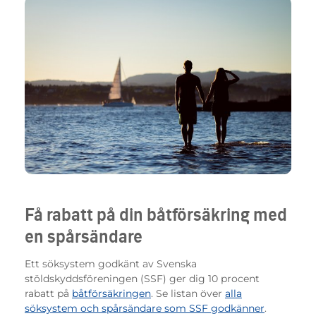
Få rabatt på din båtförsäkring med
en spårsändare
Ett söksystem godkänt av Svenska
stöldskyddsföreningen (SSF) ger dig 10 procent
rabatt på
båtförsäkringen
. Se listan över
alla
söksystem och spårsändare som SSF godkänner
.