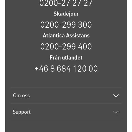
0200-27 27 27
Skadejour
0200-299 300
Atlantica Assistans
0200-299 400
Från utlandet
+46 8 684 120 00
Om oss
Båtförsäkring
Support
Om Atlantica
Kontakta oss
Vi på Atlantica