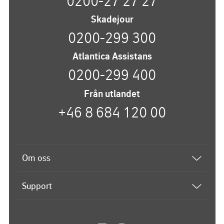
0200-27 27 27
Skadejour
0200-299 300
Atlantica Assistans
0200-299 400
Från utlandet
+46 8 684 120 00
Om oss
Båtförsäkring
Support
Om Atlantica
Kontakta oss
Vi på Atlantica
Frågor och svar