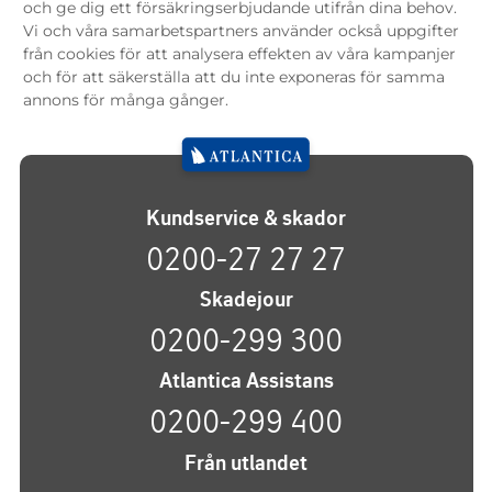
och ge dig ett försäkringserbjudande utifrån dina behov.
Vi och våra samarbetspartners använder också uppgifter
från cookies för att analysera effekten av våra kampanjer
och för att säkerställa att du inte exponeras för samma
annons för många gånger.
Kundservice & skador
0200-27 27 27
Skadejour
0200-299 300
Atlantica Assistans
0200-299 400
Från utlandet