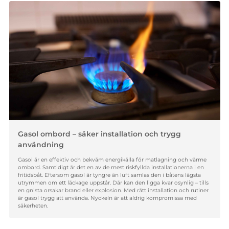
Gasol ombord – säker installation och trygg
användning
Gasol är en effektiv och bekväm energikälla för matlagning och värme
ombord. Samtidigt är det en av de mest riskfyllda installationerna i en
fritidsbåt. Eftersom gasol är tyngre än luft samlas den i båtens lägsta
utrymmen om ett läckage uppstår. Där kan den ligga kvar osynlig – tills
en gnista orsakar brand eller explosion. Med rätt installation och rutiner
är gasol trygg att använda. Nyckeln är att aldrig kompromissa med
säkerheten.