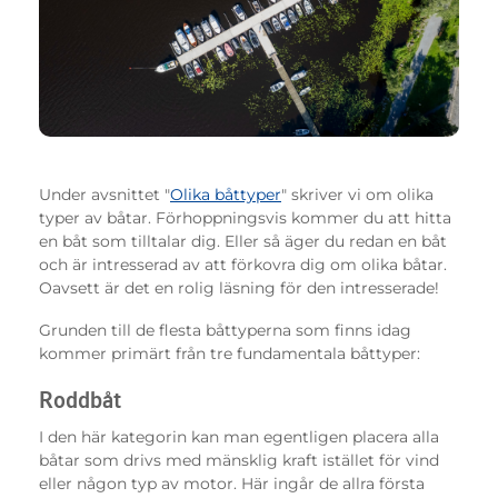
Under avsnittet "
Olika båttyper
" skriver vi om olika
typer av båtar. Förhoppningsvis kommer du att hitta
en båt som tilltalar dig. Eller så äger du redan en båt
och är intresserad av att förkovra dig om olika båtar.
Oavsett är det en rolig läsning för den intresserade!
Grunden till de flesta båttyperna som finns idag
kommer primärt från tre fundamentala båttyper:
Roddbåt
I den här kategorin kan man egentligen placera alla
båtar som drivs med mänsklig kraft istället för vind
eller någon typ av motor. Här ingår de allra första