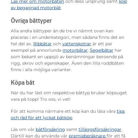
Läs mer om motorbåten
och dess ursprung samt
köp
av begagnad motorbåt
.
Övriga båttyper
Alla andra båttyper än de tre vi nämnt ovan kan
placeras i en underkategori, men sådana finns det en
hel del av.
Ribbåtar
och
vattenskotrar
är ett par
exempel på annorlunda
motorbåtar
.
Segelbåtar
har
som bekant en uppsjö av benämningar beroende på
rigg, skrov och egenskaper. Även den lilla roddbåten
finns i alla möjliga varianter.
Köpa båt
När du har läst om respektive båttyp brukar köpsuget
vara på topp! Tro oss, vi vet!
För att komma närmare ett köp kan du läsa våra
tips
och råd för ett lyckat båtköp
.
Läs om vår
båtförsäkring
samt
tilläggsförsäkringar
.
Därtill kan du använda vår
premieberäknare
för att få