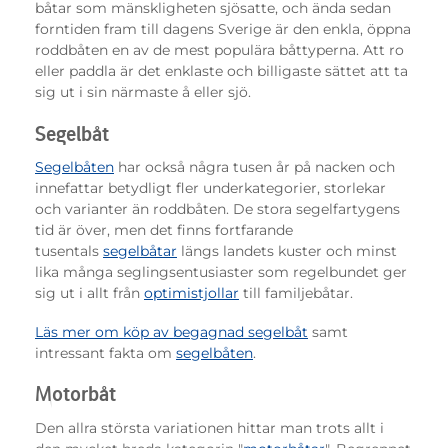
båtar som mänskligheten sjösatte, och ända sedan
forntiden fram till dagens Sverige är den enkla, öppna
roddbåten en av de mest populära båttyperna. Att ro
eller paddla är det enklaste och billigaste sättet att ta
sig ut i sin närmaste å eller sjö.
Segelbåt
Segelbåten
har också några tusen år på nacken och
innefattar betydligt fler underkategorier, storlekar
och varianter än roddbåten. De stora segelfartygens
tid är över, men det finns fortfarande
tusentals
segelbåtar
längs landets kuster och minst
lika många seglingsentusiaster som regelbundet ger
sig ut i allt från
optimistjollar
till familjebåtar.
Läs mer om köp av begagnad segelbåt
samt
intressant fakta om
segelbåten
.
Motorbåt
Den allra största variationen hittar man trots allt i