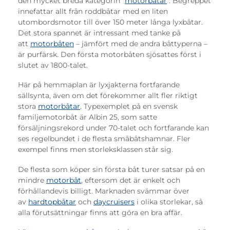
den mycket breda kategorin "
motorbåtar
". Begreppet
innefattar allt från roddbåtar med en liten
utombordsmotor till över 150 meter långa lyxbåtar.
Det stora spannet är intressant med tanke på
att
motorbåten
– jämfört med de andra båttyperna –
är purfärsk. Den första motorbåten sjösattes först i
slutet av 1800-talet.
Här på hemmaplan är lyxjakterna fortfarande
sällsynta, även om det förekommer allt fler riktigt
stora
motorbåtar
. Typexemplet på en svensk
familjemotorbåt är Albin 25, som satte
försäljningsrekord under 70-talet och fortfarande kan
ses regelbundet i de flesta småbåtshamnar. Fler
exempel finns men storleksklassen står sig.
De flesta som köper sin första båt turer satsar på en
mindre
motorbåt
, eftersom det är enkelt och
förhållandevis billigt. Marknaden svämmar över
av
hardtopbåtar
och
daycruisers
i olika storlekar, så
alla förutsättningar finns att göra en bra affär.