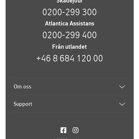
Skadejour
0200-299 300
Atlantica Assistans
0200-299 400
Från utlandet
+46 8 684 120 00
Om oss
Båtförsäkring
Support
Om Atlantica
Kontakta oss
Vi på Atlantica
Frågor och svar
Jobba hos oss
Mina sidor