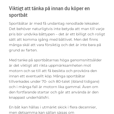
Viktigt att tänka på innan du köper en
sportbåt
Sportbåtar är med få undantag renodlade leksaker.
Det behöver naturligtvis inte betyda att man till varje
pris bör undvika båttypen – det är ett billigt och roligt
sätt att komma igång med båtlivet. Men det finns
många skäl att vara försiktig och det är inte bara på
grund av farten.
Med tanke på sportbåtarnas höga genomsnittsålder
är det viktigt att rikta uppmärksamheten mot
motorn och se till att få besikta och provköra den
innan ett eventuellt köp. Många sportbåtar
tillverkades under 70- och 80-talet (ibland tidigare)
och i många fall är motorn lika gammal. Även om
den fortfarande startar och går att använda är den
knappast underhållsfri.
En båt kan hållas i utmärkt skick i flera decennier,
men detsamma kan sällan sägas om