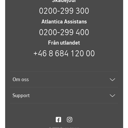
Skadejour
0200-299 300
Atlantica Assistans
0200-299 400
Från utlandet
+46 8 684 120 00
Om oss
Båtförsäkring
Support
Om Atlantica
Kontakta oss
Vi på Atlantica
Frågor och svar
Jobba hos oss
Mina sidor
Cookies