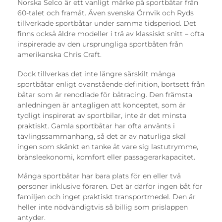
Norska Selco är ett vanligt märke på sportbåtar från
60-talet och framåt. Även svenska Örnvik och Ryds
tillverkade sportbåtar under samma tidsperiod. Det
finns också äldre modeller i trä av klassiskt snitt – ofta
inspirerade av den ursprungliga sportbåten från
amerikanska Chris Craft.
Dock tillverkas det inte längre särskilt många
sportbåtar enligt ovanstående definition, bortsett från
båtar som är renodlade för båtracing. Den främsta
anledningen är antagligen att konceptet, som är
tydligt inspirerat av sportbilar, inte är det minsta
praktiskt. Gamla sportbåtar har ofta använts i
tävlingssammanhang, så det är av naturliga skäl
ingen som skänkt en tanke åt vare sig lastutrymme,
bränsleekonomi, komfort eller passagerarkapacitet.
Många sportbåtar har bara plats för en eller två
personer inklusive föraren. Det är därför ingen båt för
familjen och inget praktiskt transportmedel. Den är
heller inte nödvändigtvis så billig som prislappen
antyder.