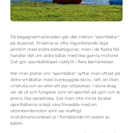
På begagnatmarknaden går det tretton "sportbåtar"
på dussinet. Priserna är ofta iögonfallande låga
jämfört med andra båtkategorier, men i de flesta fall
handlar det om äldre båtar med lika gamla motorer.
Det gör sportbåtköpet riskfyllt i flera bemärkelser.
När man pratar om "sportbåtar" syftar man oftast på
äldre småbåtar med överbyggda skrov, ratt, en liten
vindruta och en eller ett par sittplatser. I stora drag
ser de ut och fungerar som en sportbil på sjön och är
precis lika opraktiska. Sist men inte minst brukar
sportbåtarna också vara försedda med en
utombordsmotor som ser kraftigt
överdimensionerad ut i förhållande till resten av
båten.