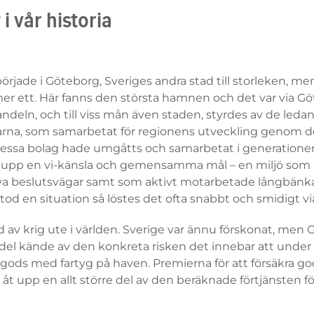
i vår historia
 började i Göteborg, Sveriges andra stad till storleken, me
r ett. Här fanns den största hamnen och det var via G
Handeln, och till viss mån även staden, styrdes av de le
arna, som samarbetat för regionens utveckling genom d
l dessa bolag hade umgåtts och samarbetat i generatione
 upp en vi-känsla och gemensamma mål – en miljö som 
va beslutsvägar samt som aktivt motarbetade långbänk
tod en situation så löstes det ofta snabbt och smidigt v
id av krig ute i världen. Sverige var ännu förskonat, men
ndel kände av den konkreta risken det innebar att unde
 gods med fartyg på haven. Premierna för att försäkra g
h åt upp en allt större del av den beräknade förtjänsten f