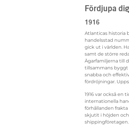
Fördjupa dig 
1916
Atlanticas historia
handelsstad numme
gick ut i världen. 
samt de större red
Ägarfamiljerna til
tillsammans byggt
snabba och effekti
fördröjningar. Upps
1916 var också en t
internationella ha
förhållanden frakta
skjutit i höjden oc
shippingföretagen.