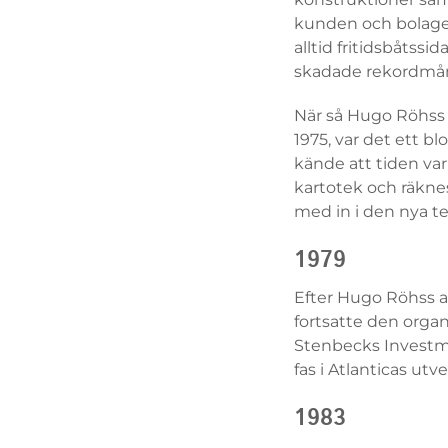
kunden och bolaget,
alltid fritidsbåtss
skadade rekordmån
När så Hugo Röhss 
1975, var det ett b
kände att tiden va
kartotek och räknes
med in i den nya t
1979
Efter Hugo Röhss a
fortsatte den organ
Stenbecks Investme
fas i Atlanticas utv
1983