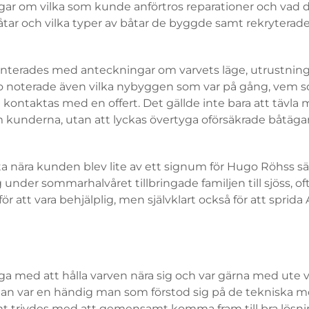
ar om vilka som kunde anförtros reparationer och vad de
ar och vilka typer av båtar de byggde samt rekryterade
terades med anteckningar om varvets läge, utrustning, 
o noterade även vilka nybyggen som var på gång, vem 
ontaktas med en offert. Det gällde inte bara att tävla
kunderna, utan att lyckas övertyga oförsäkrade båtägar
ta nära kunden blev lite av ett signum för Hugo Röhss s
g under sommarhalvåret tillbringade familjen till sjöss, o
r att vara behjälplig, men självklart också för att sprida
a med att hålla varven nära sig och var gärna med ute v
Han var en händig man som förstod sig på de tekniska m
t trivdes med att gemensamt komma fram till bra lösni