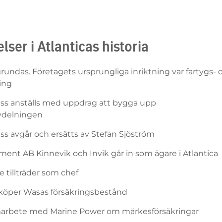
ser i Atlanticas historia
 grundas. Företagets ursprungliga inriktning var fartygs- 
ing
ss anställs med uppdrag att bygga upp
vdelningen
ss avgår och ersätts av Stefan Sjöström
tment AB Kinnevik och Invik går in som ägare i Atlantica
e tillträder som chef
a köper Wasas försäkringsbestånd
amarbete med Marine Power om märkesförsäkringar