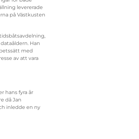
ällning levererade
marna på Västkusten
tidsbåtsavdelning,
a dataåldern. Han
arbetssätt med
esse av att vara
 hans fyra år
re då Jan
ch inledde en ny