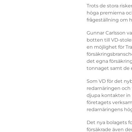
Trots de stora risk
höga premierna och
frågeställning om h
Gunnar Carlsson var
botten till VD-stol
en möjlighet för T
försäkringsbransch
det egna försäkring
tonnaget samt de e
Som VD för det nyb
redarnäringen och 
djupa kontakter in i
företagets verksam
redarnäringens högb
Det nya bolagets fo
försäkrade även der