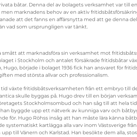
privata båtar. Denna del av bolagets verksamhet var till 
, men marknadens behov av en aktiv fritidsbåtsförsäkrin
anade att det fanns en affärsnytta med att ge denna del
 än vad som ursprungligen var tänkt.
å smått att marknadsföra sin verksamhet mot fritidsbåts
laget i Stockholm och antalet försäkrade fritidsbåtar vä
, Hugo, började i bolaget 1936 fick han ansvaret för friti
pgiften med största allvar och professionalism.
id växte fritidsbåtsverksamheten från ett embryo till 
antica skulle byggas på. Hugo drev till en början verks
retagets Stockholmsombud och han såg till att hela tid
 han byggde upp ett nätverk av kunniga varv och båtb
nde för. Hugo Röhss insåg att han måste lära känna båtb
e systematiskt kartlägga alla varv inom Västsverige frå
h upp till Vänern och Karlstad. Han besökte dem alla, sto