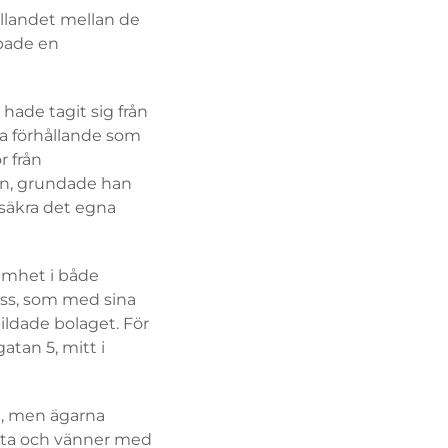
ållandet mellan de
apade en
hade tagit sig från
ta förhållande som
r från
on, grundade han
rsäkra det egna
amhet i både
hss, som med sina
bildade bolaget. För
tan 5, mitt i
ge, men ägarna
anta och vänner med