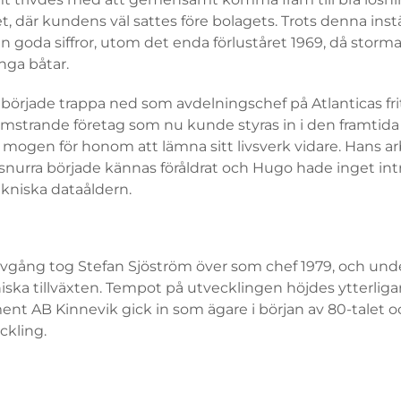
 där kundens väl sattes före bolagets. Trots denna inst
idan goda siffror, utom det enda förluståret 1969, då stor
ga båtar.
började trappa ned som avdelningschef på Atlanticas fri
lomstrande företag som nu kunde styras in i den framtid
r mogen för honom att lämna sitt livsverk vidare. Hans 
nurra började kännas föråldrat och Hugo hade inget intr
ekniska dataåldern.
vgång tog Stefan Sjöström över som chef 1979, och under
iska tillväxten. Tempot på utvecklingen höjdes ytterliga
nt AB Kinnevik gick in som ägare i början av 80-talet o
eckling.