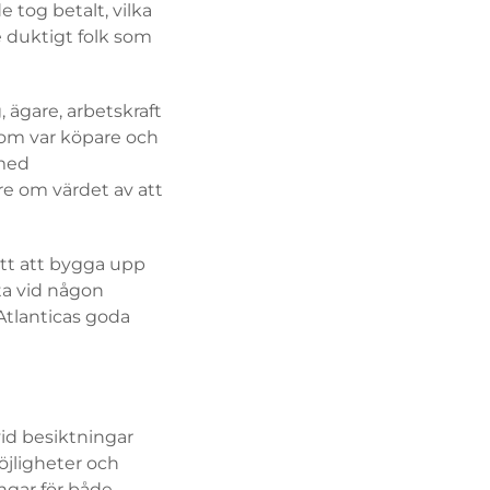
 tog betalt, vilka
 duktigt folk som
ägare, arbetskraft
som var köpare och
 med
e om värdet av att
ätt att bygga upp
fta vid någon
 Atlanticas goda
id besiktningar
öjligheter och
ngar för både