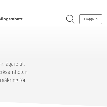
lingsrabatt
Logga in
 ägare till
 verksamheten
rsäkring för