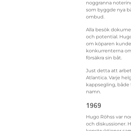
noggranna notering
som byggde nya båt
ombud.
Alla besök dokumen
och potential. Hug
om köparen kunde k
konkurrenterna om 
försäkra sin båt.
Just detta att arbe
Atlantica. Varje hel
kappsegling, både fö
namn.
1969
Hugo Röhss var nog
och diskussioner. 
konstruktioner sam