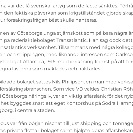
erna var det få svenska fartyg som de facto sänktes. Förh
 den faktiska påverkan som krigstillståndet gjorde sk
ur försäkringsfrågan bäst skulle hanteras.
 en av Göteborgs unga stjärnskott som på bara några år 
en på rederiaktiebolaget Transatlantic. Han såg dock det
ransatlantics verksamhet. Tillsammans med några kollego
en och shippingen, med liknande intressen som Carlss
sbolaget Atlantica, 1916, med inriktning främst på att fö
gna lasterna som mäklades och fraktades.
ildade bolaget sattes Nils Philipson, en man med verks
försäkringsbranschen. Som vice VD valdes Christian Rö
 Göteborgs näringsliv, var en viktig affärslänk för det ny
het byggdes snart ett eget kontorshus på Södra Hamnga
org, i centrala staden.
cus var från början nischat till just shipping och tonna
as privata flotta i bolaget samt hjälpte deras affärsbek