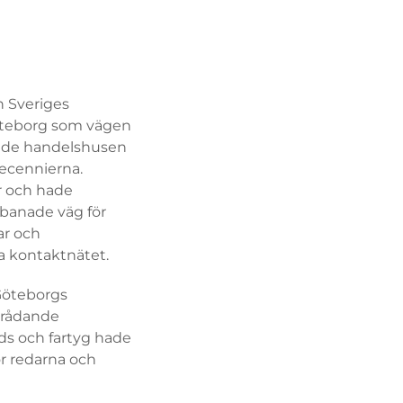
n Sveriges
öteborg som vägen
dande handelshusen
ecennierna.
r och hade
banade väg för
ar och
ia kontaktnätet.
 Göteborgs
r rådande
ods och fartyg hade
ör redarna och