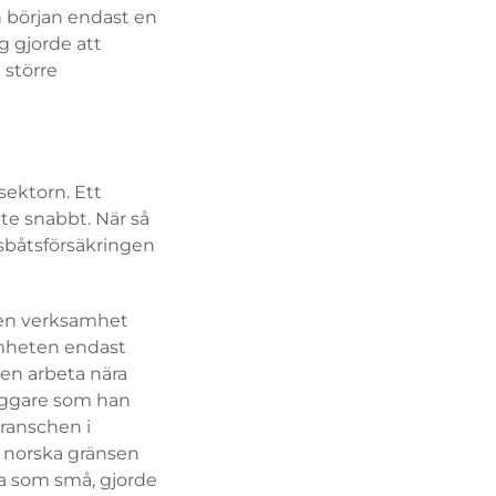
en början endast en
g gjorde att
 större
sektorn. Ett
xte snabbt. När så
dsbåtsförsäkringen
den verksamhet
amheten endast
en arbeta nära
yggare som han
ranschen i
n norska gränsen
ra som små, gjorde