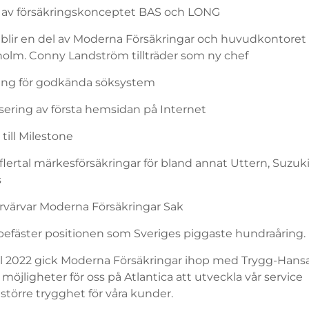
g av försäkringskonceptet BAS och LONG
a blir en del av Moderna Försäkringar och huvudkontoret
ckholm. Conny Landström tillträder som ny chef
ing för godkända söksystem
sering av första hemsidan på Internet
 till Milestone
flertal märkesförsäkringar för bland annat Uttern, Suzuki
s
örvärvar Moderna Försäkringar Sak
 befäster positionen som Sveriges piggaste hundraåring.
ril 2022 gick Moderna Försäkringar ihop med Trygg-Hansa
möjligheter för oss på Atlantica att utveckla vår service
törre trygghet för våra kunder.