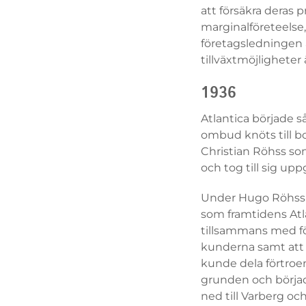
att försäkra deras 
marginalföreteelse
företagsledningen 
tillväxtmöjligheter
1936
Atlantica började s
ombud knöts till bo
Christian Röhss son
och tog till sig up
Under Hugo Röhss t
som framtidens Atl
tillsammans med fö
kunderna samt att
kunde dela förtroe
grunden och börjad
ned till Varberg oc