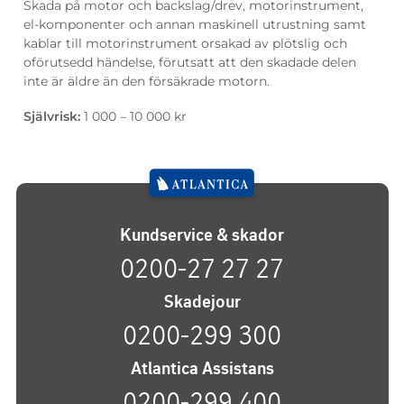
Skada på motor och backslag/drev, motorinstrument,
el-komponenter och annan maskinell utrustning samt
kablar till motorinstrument orsakad av plötslig och
oförutsedd händelse, förutsatt att den skadade delen
inte är äldre än den försäkrade motorn.
Självrisk:
1 000 – 10 000 kr
Kundservice & skador
0200-27 27 27
Skadejour
0200-299 300
Atlantica Assistans
0200-299 400