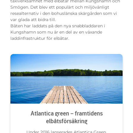
taxiverksamhet med elbåtar mellan Kungshamn och
Smögen. Det blev ett populärt och miljövänligt
resealternativ i den bohuslänska skärgården som vi
var glada att bidra till.
Båten har laddats på den nya snabbladdaren i
Kungshamn som nu är en del av en växande
laddinfrastruktur för elbåtar.
Atlantica green – framtidens
elbåtsförsäkring
Under 2016 lanserades Atlantica Green.