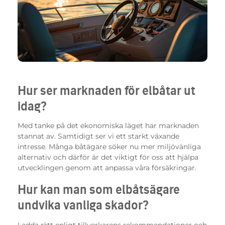
Hur ser marknaden för elbåtar ut
idag?
Med tanke på det ekonomiska läget har marknaden
stannat av. Samtidigt ser vi ett starkt växande
intresse. Många båtägare söker nu mer miljövänliga
alternativ och därför är det viktigt för oss att hjälpa
utvecklingen genom att anpassa våra försäkringar.
Hur kan man som elbåtsägare
undvika vanliga skador?
Ladda rätt enligt tillverkarens rekommendationer och