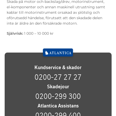
Skada på motor och backslag/drev, motorinstrument,
el-komponenter och annan maskinell utrustning samt
kablar till motorinstrument orsakad av plötslig och
oförutsedd händelse, förutsatt att den skadade delen
inte är äldre än den försäkrade motorn.
Självrisk:
1 000 – 10 000 kr
Kundservice & skador
0200-27 27 27
Skadejour
0200-299 300
Atlantica Assistans
0200-299 400