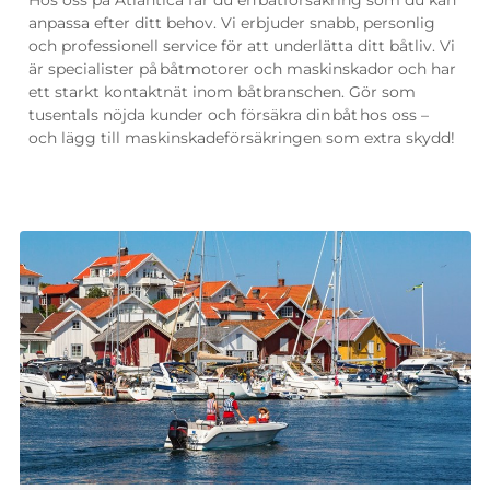
Hos oss på Atlantica får du en
båtförsäkring
som du kan
anpassa efter ditt behov. Vi erbjuder snabb, personlig
och professionell service för att underlätta ditt båtliv. Vi
är specialister på
båtmotorer och maskinskador
och
har
ett starkt kontaktnät inom båtbranschen. Gör som
tusentals nöjda kunder och försäkra din
båt
hos oss
–
och lägg till maskinskadeförsäkringen som extra skydd!