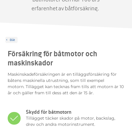
erfarenhet av båtförsäkring.
Båt
Försäkr
ing för båtmotor och
maskinskador
Maskinskadeförsäkringen är en tilläggsförsäkring för
båtens maskinella utrustning
,
som till exempel
motor
n
.
Tillägget kan tecknas fram tills att motorn är 10
år
och gäller fram till dess att
den
är 15 år.
Skydd för båtmotorn
Tillägget täcker skador på motor, backslag,
drev och andra motorinstrument.