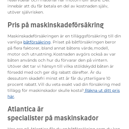
reservdelar och material när motorn blir äldre
. Det
innebär att du får betala en del av kostnaden själv,
utöver självrisken
.
Pris på
maskinskadeförsäkring
Maskinskadeförsäkringen är en tilläggsförsäkring till din
vanliga
båtförsäkring
.
Priset på
båtförsäkringen
beror
på flera faktorer, bland annat båtens värde, modell,
motor
och utrustning
. Kostnaden avgörs också av var
båten används och hur du förvarar den på vintern.
Utöver det tar vi hänsyn till vilka stöldskydd båten är
försedd med och ger dig rabatt därefter. Är du
dessutom skadefri minst ett år får du ytterligare 10
procent rabatt. Vill du veta exakt vad din försäkring
med
tillägg för maskinskador
skulle kosta?
Räkna ut ditt pris
här
.
Atlantica är
specialister
på
maskinskador