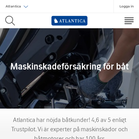
Logga in
Välj försäkring
Maskinskadeförsäkring för båt
Atlantica har nöjda båtkunder! 4,6 av 5 enligt
Trustpilot. Vi är experter på
maskinskador
och
båt
motorer och
har 100 års